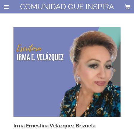
COMUNIDAD QUE INSPIRA
Ir
al
contenido
principal
Irma Ernestina Velázquez Brizuela