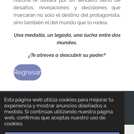
desafíos, revelaciones y decisiones que
marcarán no solo el destino del protagonista,
sino también el del mundo que lo rodea.
Una medalla, un legado, una lucha entre dos
mundos.
¿Te atreves a descubrir su poder?
Regresar
Esta página web utiliza cookies para mejorar tu
experiencia y mostrar anuncios diseñados a
© 2024 Fundación sin Miedo a la Vida AC
medida. Si continúas utilizando nuestra página
web, confirmas que aceptas nuestro uso de
cookies.